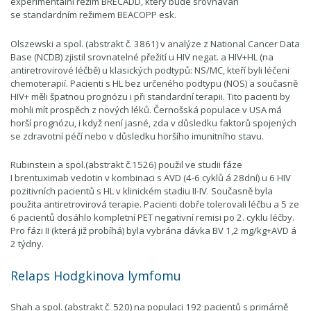
experimentální režim BRECADD, který bude srovnáván
se standardním režimem BEACOPP esk.
Olszewski a spol. (abstrakt č. 3861) v analýze z National Cancer Data
Base (NCDB) zjistil srovnatelné přežití u HIV negat. a HIV+HL (na
antiretrovirové léčbě) u klasických podtypů: NS/MC, kteří byli léčeni
chemoterapií. Pacienti s HL bez určeného podtypu (NOS) a současně
HIV+ měli špatnou prognózu i při standardní terapii. Tito pacienti by
mohli mít prospěch z nových léků. Černošská populace v USA má
horší prognózu, i když není jasné, zda v důsledku faktorů spojených
se zdravotní péčí nebo v důsledku horšího imunitního stavu.
Rubinstein a spol.(abstrakt č.1526) použil ve studii fáze
I brentuximab vedotin v kombinaci s AVD (4-6 cyklů á 28dní) u 6 HIV
pozitivních pacientů s HL v klinickém stadiu II-IV. Současně byla
použita antiretrovirová terapie. Pacienti dobře tolerovali léčbu a 5 ze
6 pacientů dosáhlo kompletní PET negativní remisi po 2. cyklu léčby.
Pro fázi II (která již probíhá) byla vybrána dávka BV 1,2 mg/kg+AVD á
2 týdny.
Relaps Hodgkinova lymfomu
Shah a spol. (abstrakt č. 520) na populaci 192 pacientů s primárně