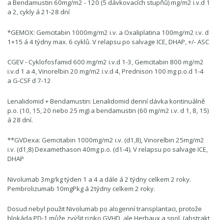
a Bendamustin 60mg/m2 - 120 (5 dávkovacích stupňů) mg/m2 i.v.d 1
a 2, cykly á 21-28 dní
*GEMOX: Gemcitabin 1000mg/m2 i.v. a Oxaliplatina 100mg/m2 i.v. d
1+15 á 4 týdny max. 6 cyklů. V relapsu po salvage ICE, DHAP, +/- ASC
CGEV - Cyklofosfamid 600 mg/m2 i.v.d 1-3, Gemcitabin 800 mg/m2
i.v.d 1 a 4, Vinorelbin 20 mg/m2 i.v.d 4, Prednison 100 mg p.o.d 1-4
a G-CSF d 7-12
Lenalidomid + Bendamustin: Lenalidomid denní dávka kontinuálně
p.o. (10, 15, 20 nebo 25 mg) a bendamustin (60 mg/m2 i.v. d 1, 8, 15)
á 28 dní.
**GVDexa: Gemcitabin 1000mg/m2 i.v. (d1,8), Vinorelbin 25mg/m2
i.v. (d1,8) Dexamethason 40mg p.o. (d1-4). V relapsu po salvage ICE,
DHAP
Nivolumab 3mg/kg týden 1 a 4 a dále á 2 týdny celkem 2 roky.
Pembrolizumab 10mgPkg á 2týdny celkem 2 roky.
Dosud nebyl použit Nivolumab po alogenní transplantaci, protože
blokáda PD-1 může zvýšit riziko GVHD, ale Herbaux a spol. (abstrakt