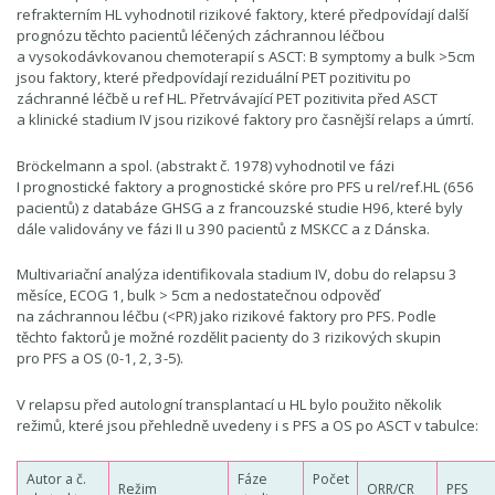
refrakterním HL vyhodnotil rizikové faktory, které předpovídají další
prognózu těchto pacientů léčených záchrannou léčbou
a vysokodávkovanou chemoterapií s ASCT: B symptomy a bulk >5cm
jsou faktory, které předpovídají reziduální PET pozitivitu po
záchranné léčbě u ref HL. Přetrvávající PET pozitivita před ASCT
a klinické stadium IV jsou rizikové faktory pro časnější relaps a úmrtí.
Bröckelmann a spol. (abstrakt č. 1978) vyhodnotil ve fázi
I prognostické faktory a prognostické skóre pro PFS u rel/ref.HL (656
pacientů) z databáze GHSG a z francouzské studie H96, které byly
dále validovány ve fázi II u 390 pacientů z MSKCC a z Dánska.
Multivariační analýza identifikovala stadium IV, dobu do relapsu 3
měsíce, ECOG 1, bulk > 5cm a nedostatečnou odpověď
na záchrannou léčbu (<PR) jako rizikové faktory pro PFS. Podle
těchto faktorů je možné rozdělit pacienty do 3 rizikových skupin
pro PFS a OS (0-1, 2, 3-5).
V relapsu před autologní transplantací u HL bylo použito několik
režimů, které jsou přehledně uvedeny i s PFS a OS po ASCT v tabulce:
Autor a č.
Fáze
Počet
Režim
ORR/CR
PFS