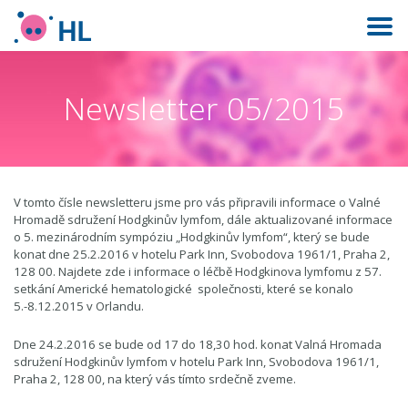
Newsletter 05/2015
V tomto čísle newsletteru jsme pro vás připravili informace o Valné
Hromadě sdružení Hodgkinův lymfom, dále aktualizované informace
o 5. mezinárodním sympóziu „Hodgkinův lymfom“, který se bude
konat dne 25.2.2016 v hotelu Park Inn, Svobodova 1961/1, Praha 2,
128 00. Najdete zde i informace o léčbě Hodgkinova lymfomu z 57.
setkání Americké hematologické společnosti, které se konalo
5.-8.12.2015 v Orlandu.
Dne 24.2.2016 se bude od 17 do 18,30 hod. konat Valná Hromada
sdružení Hodgkinův lymfom v hotelu Park Inn, Svobodova 1961/1,
Praha 2, 128 00, na který vás tímto srdečně zveme.