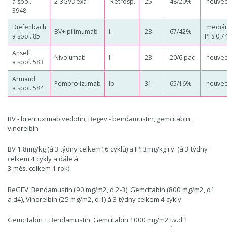
a spol.
2-3GVDexa
Retrosp.
25
48/20%
neuve
3948
Diefenbach
mediá
BV+Ipilimumab
I
23
67/42%
a spol. 85
PFS:0,74
Ansell
Nivolumab
I
23
20/6 pac
neuve
a spol. 583
Armand
Pembrolizumab
Ib
31
65/16%
neuve
a spol. 584
BV - brentuximab vedotin; Begev - bendamustin, gemcitabin,
vinorelbin
BV 1.8mg/kg (á 3 týdny celkem16 cyklů) a IPI 3mg/kg i.v. (á 3 týdny
celkem 4 cykly a dále á
3 měs. celkem 1 rok)
BeGEV: Bendamustin (90 mg/m2, d 2-3), Gemcitabin (800 mg/m2, d1
a d4), Vinorelbin (25 mg/m2, d 1) á 3 týdny celkem 4 cykly
Gemcitabin + Bendamustin: Gemcitabin 1000 mg/m2 i.v.d 1