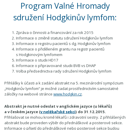
Program Valné Hromady
sdružení Hodgkinův lymfom:
Zpráva o činnosti a financování za rok 2015
Informace o změně statutu sdružení Hodgkinův lymfom
Informace o registru pacientů s dg. Hodgkinův lymfom
Informace o přiděleném grantu na registr pacientů
s Hodgkinovým lymfomem
Informace o studii HD17
Informace o připravované studii BVB vs DHAP
Volba předsednictva rady sdružení Hodgkinův lymfom
Přihlášky k účasti a k zadání abstrakt na 5. mezinárodní sympózium
„Hodgkinův lymfom“ je možné zadat prostřednictvím samostatné
záložky na webové stránce
www.hodgkin.cz
.
Abstrakt je nutné odeslat v anglickém jazyce (u lékařů)
a v českém jazyce (
v nelékařské sekci
) do 31.12.2015.
Přihlašovat se mohou kromě lékařů i zdravotní sestry. Z přihlášených
abstrakt bude proveden výběr do přednáškové a posterové sekce.
Informace o přijetí do přednáškové nebo posterové sekce budou