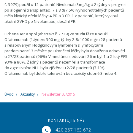
č. 3979) použil u 12 pacientů Nivolumab 3mg/kg á 2 týdny v progresi
po alogenní transplantaci. 7 z 8 (87.5%) vyhodnotitelných pacientů
mělo klinický efekt léčby: 4 PR a 3 CR. 1 z pacientů, který vyvinul
akutní GVHD po Nivolumabu, dosáhl PR.
Eichenauer a spol (abstrakt č. 2729) ve studii fáze II použil
Ofatumumab (1.týden: 300 mg, týdny 2-8: 1000 mg) u 28 pacientů
s relabovaným Hodgkinovým lymfomem s lymfocytární
predominancí: 3 měsíce po ukončení léčby byla dosažena odpověď
u 27/28 pacientů (96%). V mediánu sledování 26 m byl 1 a 2-letý PFS
93% a 80%. Žádný z pacientů nezemřel a transformace
do agresivního NHL byla zjištěna u 2/28 pacientů (7.1%).
Ofatumumab byl dobře tolerován bez toxicity stupně 3 nebo 4.
Úvod
Aktuality
Newsletter 05/2015
KONTAKTUJTE NÁS
+420 267 163 672