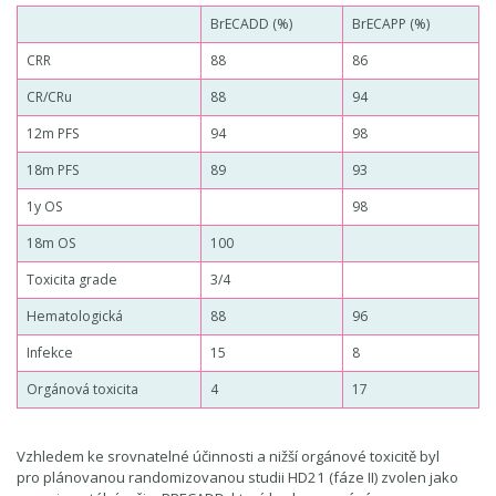
BrECADD (%)
BrECAPP (%)
CRR
88
86
CR/CRu
88
94
12m PFS
94
98
18m PFS
89
93
1y OS
98
18m OS
100
Toxicita grade
3/4
Hematologická
88
96
Infekce
15
8
Orgánová toxicita
4
17
Vzhledem ke srovnatelné účinnosti a nižší orgánové toxicitě byl
pro plánovanou randomizovanou studii HD21 (fáze II) zvolen jako