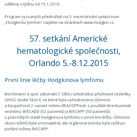
sděleny v týdnu od 15.1.2016.
Program vyzvaných přednášek na 5. mezinárodní sympózium
„Hodgkinův lymfom“ najdete na stránkách www.hodgkin.cz.
57. setkání Americké
hematologické společnosti,
Orlando 5.-8.12.2015
První linie léčby Hodgkinova lymfomu
Borchmann a spol. (abstrakt č. 580) v přednášce představil výsledky
GHSG studie fáze II, ve které byla vyhodnocena účinnost
a bezpečnost 2 variant režimu BEACOPPesk. s použitím Brentuximab
vedotinu: BrECADD (52 pacientů) a BrECAPP (50 pacientů)
u pokročilých stadií Hodgkinova lymfomu v první linii léčby. Účinnost
obou režimů byla srovnatelná, ale orgánová toxicita byla vyšší po
podání režimu BrECAPP.