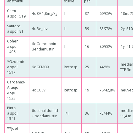
abstraktu
studie
pac.
Chen
4x BV 1,8mg/kg
II
37
69/35%
18m. 7
a spol. 519
Santoro
4x Begev
II
59
83/73%
2y. 51
a spol. 81
Cohen
6x Gemcitabin +
a spol.
I
16
80/33%
1y. 41,
Bendamustin
1496
*Ozdemir
mediá
a spol.
6x GEMOX
Retrosp.
25
44/8%
TTP 3m
1517
Cárdenas-
Araujo
4x CGEV
Retrosp.
19
78/42,8%
neuve
a spol.
1523
Pinto
6x Lenalidomid
medián
a spol.
I/II
36
75/44%
+ bendamustin
11,4 m.
1541
**Joel