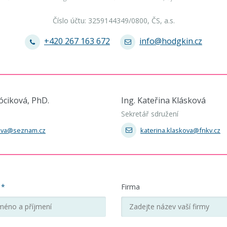
Číslo účtu: 3259144349/0800, ČS, a.s.
+420 267 163 672
info@hodgkin.cz
óciková, PhD.
Ing. Kateřina Klásková
Sekretář sdružení
kova@seznam.cz
katerina.klaskova@fnkv.cz
í
*
Firma