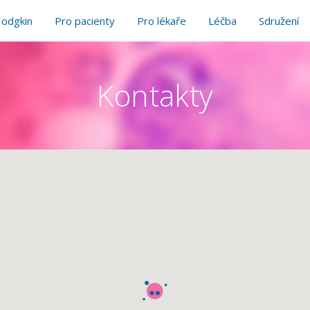
odgkin
Pro pacienty
Pro lékaře
Léčba
Sdružení
Kontakty