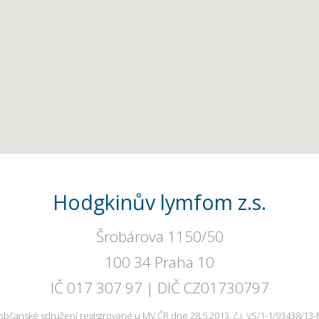
Hodgkinův lymfom z.s.
Šrobárova 1150/50
100 34 Praha 10
IČ 017 307 97 | DIČ CZ01730797
občanské sdružení registrované u MV ČR dne 28.5.2013, č.j. VS/1-1/93438/13-