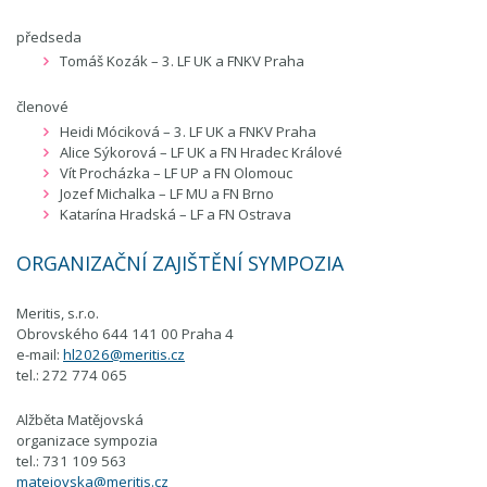
předseda
Tomáš Kozák – 3. LF UK a FNKV Praha
členové
Heidi Móciková – 3. LF UK a FNKV Praha
Alice Sýkorová – LF UK a FN Hradec Králové
Vít Procházka – LF UP a FN Olomouc
Jozef Michalka – LF MU a FN Brno
Katarína Hradská – LF a FN Ostrava
ORGANIZAČNÍ ZAJIŠTĚNÍ SYMPOZIA
Meritis, s.r.o.
Obrovského 644 141 00 Praha 4
e-mail:
hl2026@meritis.cz
tel.: 272 774 065
Alžběta Matějovská
organizace sympozia
tel.: 731 109 563
matejovska@meritis.cz