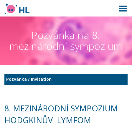
Pozvánka na 8.
mezinárodní sympozium
Pozvánka / Invitation
8. MEZINÁRODNÍ SYMPOZIUM
HODGKINŮV LYMFOM