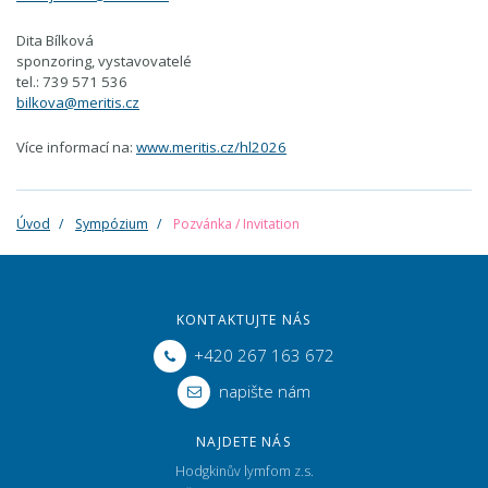
Dita Bílková
sponzoring, vystavovatelé
tel.: 739 571 536
bilkova@meritis.cz
Více informací na:
www.meritis.cz/hl2026
Úvod
Sympózium
Pozvánka / Invitation
KONTAKTUJTE NÁS
+420 267 163 672
napište nám
NAJDETE NÁS
Hodgkinův lymfom z.s.