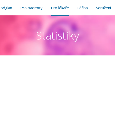
odgkin
Pro pacienty
Pro lékaře
Léčba
Sdružení
Statistiky